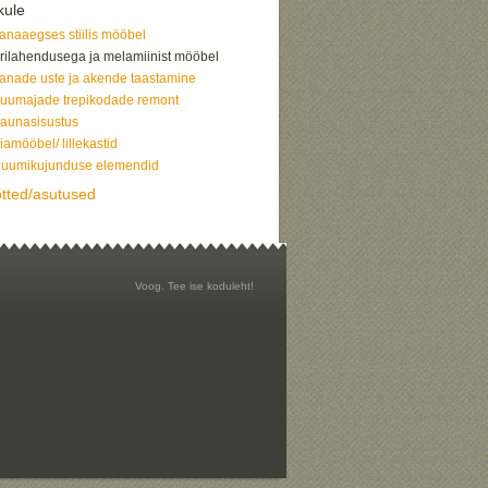
kule
anaaegses stiilis mööbel
rilahendusega ja melamiinist mööbel
anade uste ja akende taastamine
uumajade trepikodade remont
aunasisustus
iamööbel/ lillekastid
uumikujunduse elemendid
õtted/asutused
Voog. Tee ise koduleht!