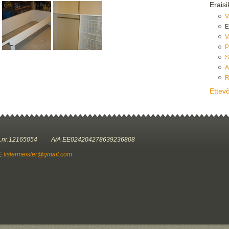
Eraisi
V
E
V
P
S
A
R
Ettev
.nr.12165054 A/A EE024204278639236808
E
tislermeister@gmail.com