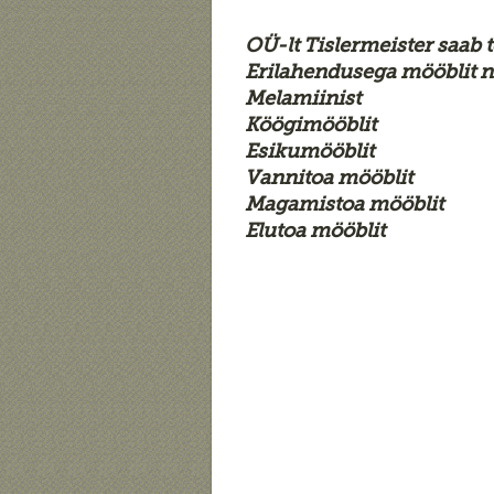
OÜ-lt Tislermeister saab t
Erilahendusega mööblit n
Melamiinist
Köögimööblit
Esikumööblit
Vannitoa mööblit
Magamistoa mööblit
Elutoa mööblit