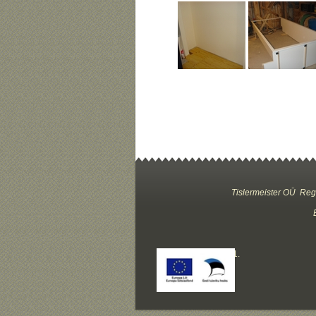
Tislermeister OÜ
Reg