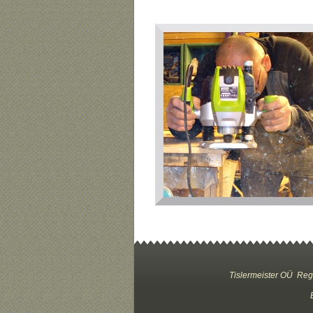
Tislermeister OÜ
Reg