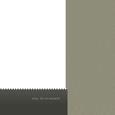
Voog. Tee ise koduleht!