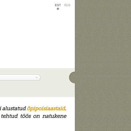
EST
RUS
i alustatud
õpipoisiaastaid
.
 tehtud töös on natukene