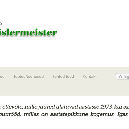
sed
Tooted/teenused
Tehtud tööd
Kontakt
ttevõte, mille juured ulatuvad aastasse 1973, kui sa
 puutööd, milles on aastatepikkune kogemus. Igas