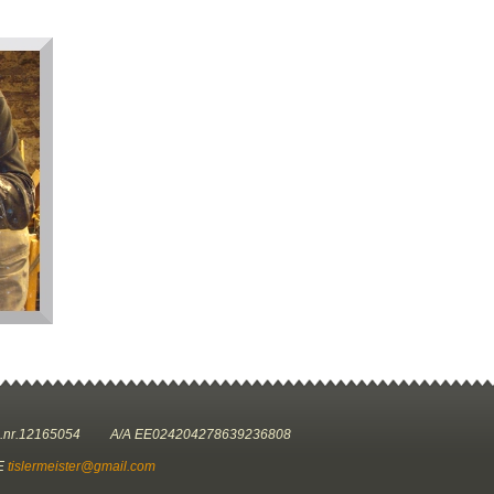
.nr.12165054 A/A EE024204278639236808
E
tislermeister@gmail.com