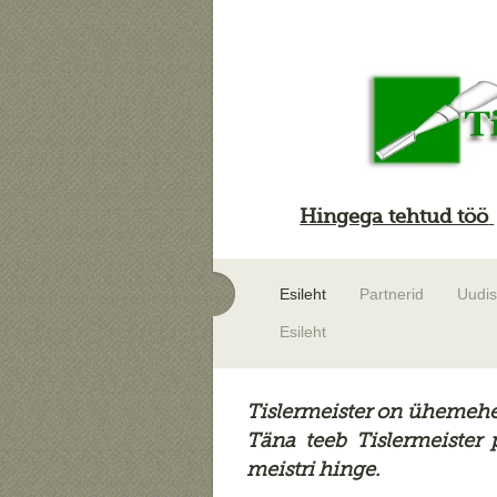
Hingega tehtud töö
Esileht
Partnerid
Uudi
Esileht
Tislermeister on ühemehe e
Täna teeb Tislermeister
meistri hinge.